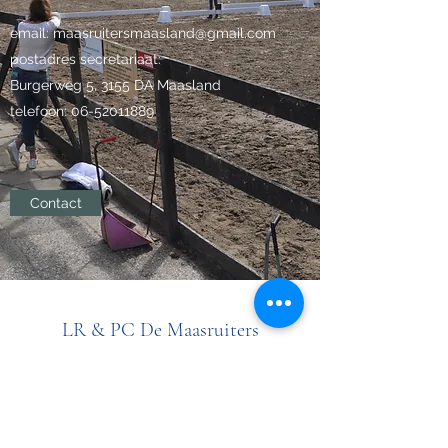
email:
maasruitersmaasland@gmail.com
postadres secretariaat:
Burgerweg 5, 3155 DA Maasland
telefoon:
06-52011889
Contact
LR & PC De Maasruiters
maasruitersmaasland@gmail.com
0652011889