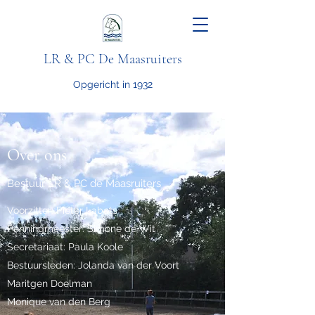
LR & PC De Maasruiters
Opgericht in 1932
Over ons
Bestuur LR & PC de Maasruiters
Voorzitter: Pieter Labots
Penningmeester: Simone de Wit
Secretariaat: Paula Koole
Bestuursleden: Jolanda van der Voort
Maritgen Doelman
Monique van den Berg