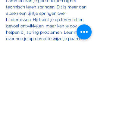
Lammert kan je goed helpen bij het 
technisch leren springen. Dit is meer dan 
alleen een lijntje springen over 
hindernissen. Hij traint je op leren tellen, 
gevoel ontwikkelen, maar kan je ook 
helpen bij spring problemen. Leer meer 
over hoe je op correcte wijze je paard…
Meer weergeven
Deel dit evenement
LR & PC De Maasruiters