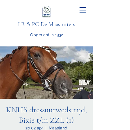
LR & PC De Maasruiters
Opgericht in 1932
KNHS dressuurwedstrijd,
Bixie t/m ZZL (1)
zo 02 apr
  |  
Maasland