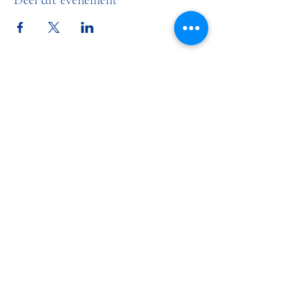
Deel dit evenement
LR & PC De Maasruiters
maasruitersmaasland@gmail.com
0652011889
Adres accommodatie: Baanderheer 16, 3155
NA Maasland
Postadres secretariaat: Burgerweg 5, 3155 DA
Maasland
©2020 door LR & PC De Maasruiters. Met trots