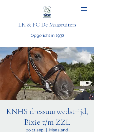
LR & PC De Maasruiters
Opgericht in 1932
KNHS dressuurwedstrijd,
Bixie t/m ZZL
zo 11 sep
  |  
Maasland