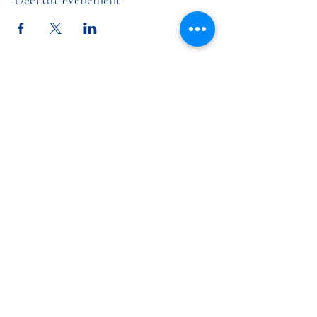
Deel dit evenement
LR & PC De Maasruiters
maasruitersmaasland@gmail.com
0652011889
Adres accommodatie: Baanderheer 16, 3155
NA Maasland
Postadres secretariaat: Burgerweg 5, 3155 DA
Maasland
©2020 door LR & PC De Maasruiters. Met trots