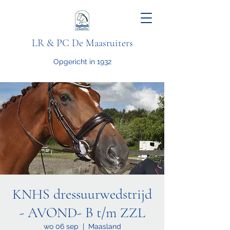
LR & PC De Maasruiters
Opgericht in 1932
KNHS dressuurwedstrijd
- AVOND- B t/m ZZL
wo 06 sep
  |  
Maasland