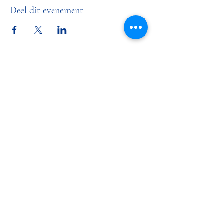
Deel dit evenement
LR & PC De Maasruiters
maasruitersmaasland@gmail.com
0652011889
Adres accommodatie: Baanderheer 16, 3155
NA Maasland
Postadres secretariaat: Burgerweg 5, 3155 DA
Maasland