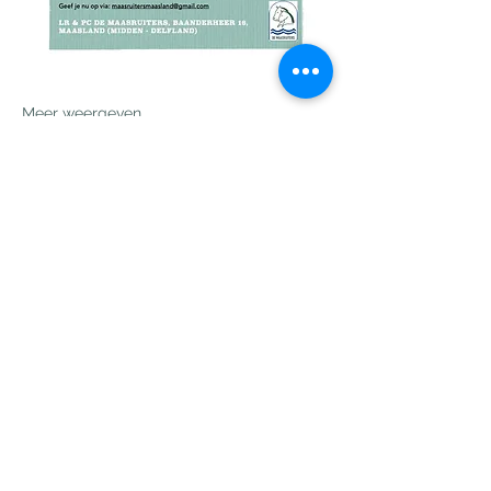
Meer weergeven
Deel dit evenement
LR & PC De Maasruiters
maasruitersmaasland@gmail.com
0652011889